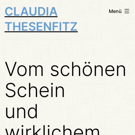
Zum
CLAUDIA
Menü
Inhalt
THESENFITZ
springen
Vom schönen
Schein
und
wirklichem