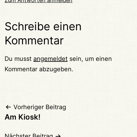
Zum Antworten anmelden
Schreibe einen
Kommentar
Du musst
angemeldet
sein, um einen
Kommentar abzugeben.
Beitragsnavigation
Vorheriger Beitrag
Am Kiosk!
Nächster Beitrag