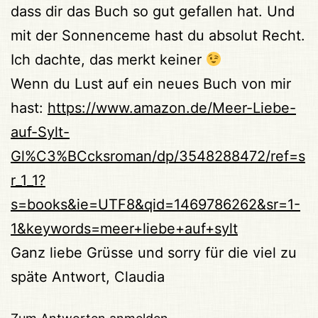
dass dir das Buch so gut gefallen hat. Und
mit der Sonnenceme hast du absolut Recht.
Ich dachte, das merkt keiner
Wenn du Lust auf ein neues Buch von mir
hast:
https://www.amazon.de/Meer-Liebe-
auf-Sylt-
Gl%C3%BCcksroman/dp/3548288472/ref=s
r_1_1?
s=books&ie=UTF8&qid=1469786262&sr=1-
1&keywords=meer+liebe+auf+sylt
Ganz liebe Grüsse und sorry für die viel zu
späte Antwort, Claudia